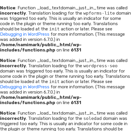
Notice
: Function _load_textdomain_just_in_time was called
incorrectly
. Translation loading for the
wpforms-lite
domain
was triggered too early. This is usually an indicator for some
code in the plugin or theme running too early. Translations
should be loaded at the
init
action or later. Please see
Debugging in WordPress
for more information. (This message
was added in version 6.7.0.) in
/home/namimark/public_html/wp-
includes/functions.php
on line
6131
Notice
: Function _load_textdomain_just_in_time was called
incorrectly
. Translation loading for the
wordpress-seo
domain was triggered too early. This is usually an indicator for
some code in the plugin or theme running too early. Translations
should be loaded at the
init
action or later. Please see
Debugging in WordPress
for more information. (This message
was added in version 6.7.0.) in
/home/namimark/public_html/wp-
includes/functions.php
on line
6131
Notice
: Function _load_textdomain_just_in_time was called
incorrectly
. Translation loading for the
soledad
domain was
triggered too early. This is usually an indicator for some code in
the plugin or theme running too early. Translations should be