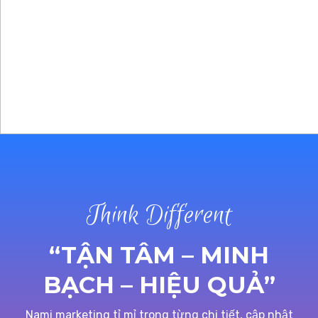
Think Different
“TẬN TÂM – MINH
BẠCH – HIỆU QUẢ”
Nami marketing tỉ mỉ trong từng chi tiết, cập nhật